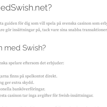
edSwish.net?
ta guiden för dig som vill spela på svenska casinon som e
are gör insättningar på, tack vare sina snabba transaktion
on med Swish?
enska spelare eftersom det erbjuder:
arna finns på spelkontot direkt.
ng ger extra skydd.
ionella banköverföringar.
esta casinon tar inga avgifter för Swish-insättningar.