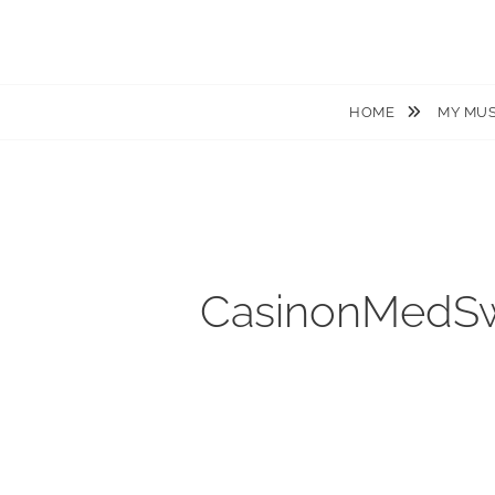
Skip
JACKIEM JOYNER
to
Saxophonist – Producer – Author
content
HOME
MY MUS
CasinonMedSwis