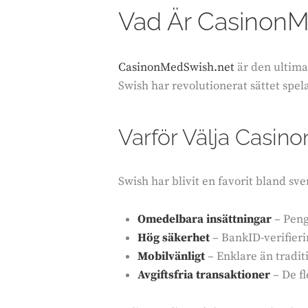
Vad Är CasinonM
CasinonMedSwish.net
är den ultima
Swish har revolutionerat sättet spel
Varför Välja Casin
Swish har blivit en favorit bland sv
Omedelbara insättningar
– Peng
Hög säkerhet
– BankID-verifieri
Mobilvänligt
– Enklare än tradit
Avgiftsfria transaktioner
– De fl