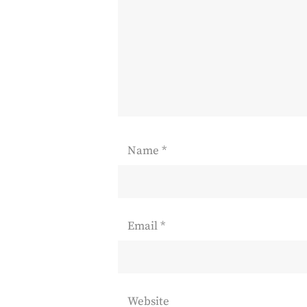
Name
*
Email
*
Website