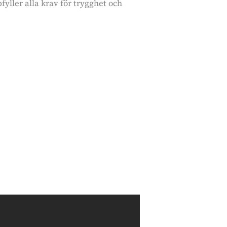
fyller alla krav för trygghet och