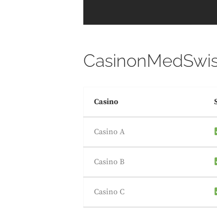
CasinonMedSwish.
Casino
Casino A
Casino B
Casino C